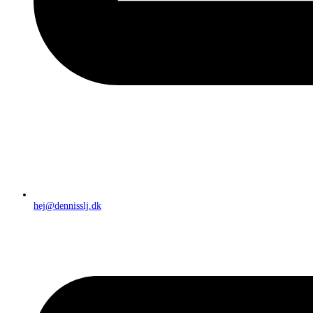
hej@dennisslj.dk